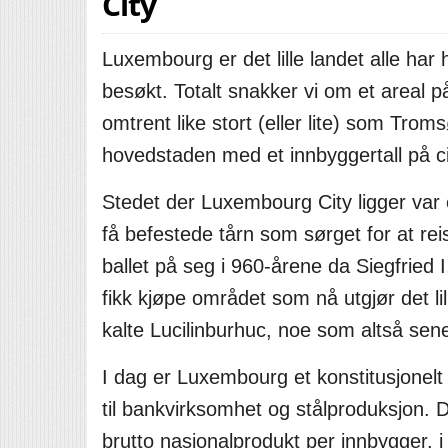
City
Luxembourg er det lille landet alle ha
besøkt. Totalt snakker vi om et areal 
omtrent like stort (eller lite) som Tr
hovedstaden med et innbyggertall på c
Stedet der Luxembourg City ligger var e
få befestede tårn som sørget for at re
ballet på seg i 960-årene da Siegfried 
fikk kjøpe området som nå utgjør det lil
kalte Lucilinburhuc, noe som altså sene
I dag er Luxembourg et konstitusjonel
til bankvirksomhet og stålproduksjon. De
brutto nasjonalprodukt per innbygger,