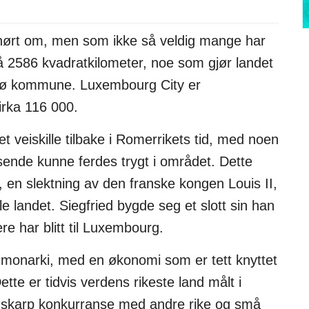
r hørt om, men som ikke så veldig mange har
på 2586 kvadratkilometer, noe som gjør landet
omsø kommune. Luxembourg City er
irka 116 000.
t veiskille tilbake i Romerrikets tid, med noen
isende kunne ferdes trygt i området. Dette
I, en slektning av den franske kongen Louis II,
le landet. Siegfried bygde seg et slott sin han
re har blitt til Luxembourg.
t monarki, med en økonomi som er tett knyttet
tte er tidvis verdens rikeste land målt i
 i skarp konkurranse med andre rike og små