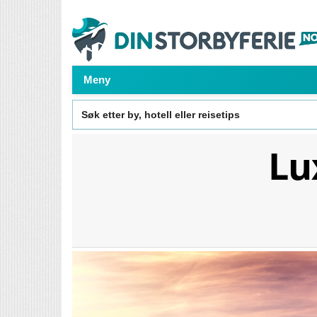
Meny
Search
for:
Lu