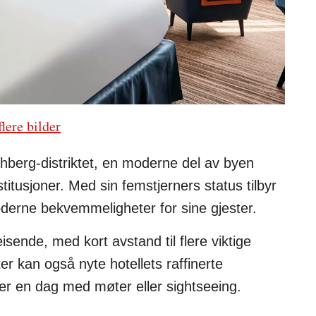
flere bilder
chberg-distriktet, en moderne del av byen
titusjoner. Med sin femstjerners status tilbyr
moderne bekvemmeligheter for sine gjester.
eisende, med kort avstand til flere viktige
r kan også nyte hotellets raffinerte
er en dag med møter eller sightseeing.