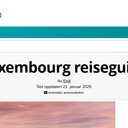
xembourg reisegu
Av
Eirik
Sist oppdatert 21. januar 2026
inneholder annonselenker