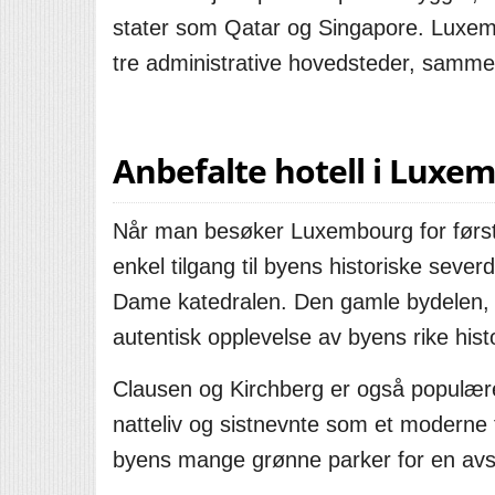
stater som Qatar og Singapore. Luxem
tre administrative hovedsteder, sam
Anbefalte hotell i Luxe
Når man besøker Luxembourg for første
enkel tilgang til byens historiske sev
Dame katedralen. Den gamle bydelen, G
autentisk opplevelse av byens rike histo
Clausen og Kirchberg er også populære
natteliv og sistnevnte som et moderne f
byens mange grønne parker for en avs