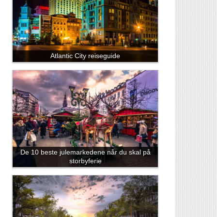
Atlantic City reiseguide
De 10 beste julemarkedene når du skal på
storbyferie