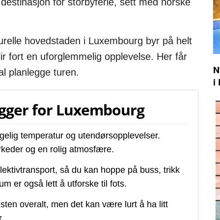
estinasjon for storbyferie, sett med norske
turelle hovedstaden i Luxembourg byr på helt
lir fort en uforglemmelig opplevelse. Her får
N
al planlegge turen.
i
egger for Luxembourg
agelig temperatur og utendørsopplevelser.
keder og en rolig atmosfære.
lektivtransport, så du kan hoppe på buss, trikk
um er også lett å utforske til fots.
ten overalt, men det kan være lurt å ha litt
r.