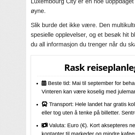
Luxembourg City er en noe uoppdaget d
øyne.
Slik burde det ikke være. Den multikul
spesielle opplevelser, og et besøk hit b
du all informasjon du trenger når du sk
Rask reiseplanl
Beste tid: Mai til september for beh
Vinteren kan være koselig med julemar
Transport: Hele landet har gratis kol
eller tog uten å tenke på billetter. Sentr
Valuta: Euro (€). Kort aksepteres nes
kontanter til markeder og mindre kafee