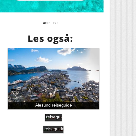
annonse
Les også:
Ålesund reiseguide
Sicilia
reiseguide
Korsika
reiseguide
Sardinia