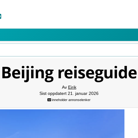
Beijing reiseguide
Av
Eirik
Sist oppdatert 21. januar 2026
inneholder annonselenker