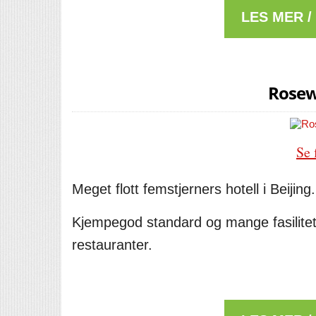
LES MER /
Rosew
Se 
Meget flott femstjerners hotell i Beijing.
Kjempegod standard og mange fasilite
restauranter.