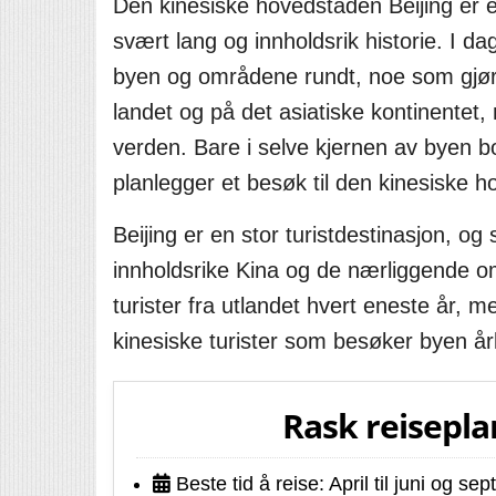
Den kinesiske hovedstaden Beijing er
svært lang og innholdsrik historie. I d
byen og områdene rundt, noe som gjør a
landet og på det asiatiske kontinentet,
verden. Bare i selve kjernen av byen b
planlegger et besøk til den kinesiske 
Beijing er en stor turistdestinasjon, o
innholdsrike Kina og de nærliggende omr
turister fra utlandet hvert eneste år, m
kinesiske turister som besøker byen årl
Rask reisepla
Beste tid å reise: April til juni og s