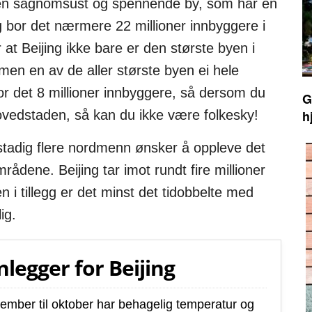
 en sagnomsust og spennende by, som har en
ag bor det nærmere 22 millioner innbyggere i
t Beijing ikke bare er den største byen i
 men en av de aller største byen ei hele
or det 8 millioner innbyggere, så dersom du
G
h
hovedstaden, så kan du ikke være folkesky!
g stadig flere nordmenn ønsker å oppleve det
ådene. Beijing tar imot rundt fire millioner
en i tillegg er det minst det tidobbelte med
ig.
nlegger for Beijing
eptember til oktober har behagelig temperatur og