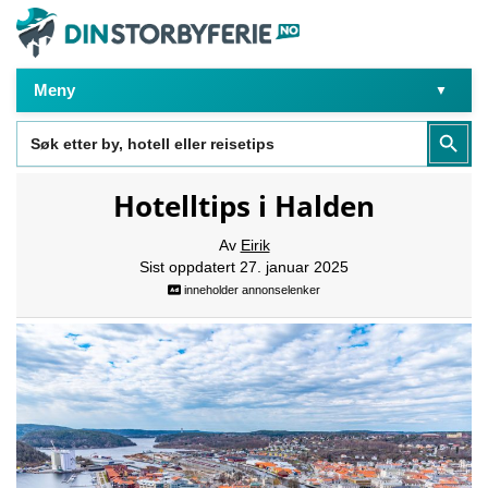
Meny
Search
Search Butt
for:
Hotelltips i Halden
Av
Eirik
Sist oppdatert 27. januar 2025
inneholder annonselenker