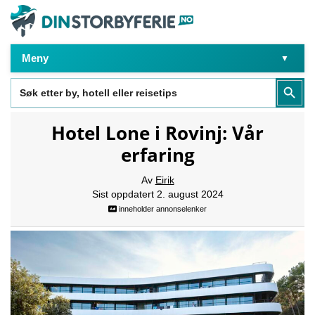
Meny
Search
Search Butt
for:
Hotel Lone i Rovinj: Vår
erfaring
Av
Eirik
Sist oppdatert 2. august 2024
inneholder annonselenker