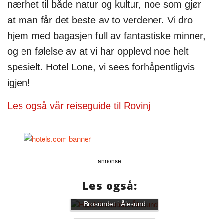
nærhet til både natur og kultur, noe som gjør
at man får det beste av to verdener. Vi dro
hjem med bagasjen full av fantastiske minner,
og en følelse av at vi har opplevd noe helt
spesielt. Hotel Lone, vi sees forhåpentligvis
igjen!
Les også vår reiseguide til Rovinj
annonse
Les også:
Anmeldelse av Hotel
Brosundet i Ålesund
De 10 beste hotellene i
Stavanger sentrum og