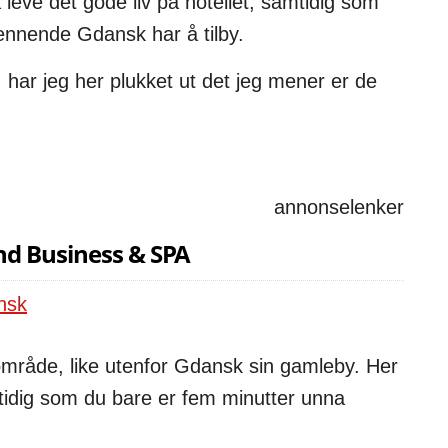
leve det gode liv på hotellet, samtidig som
spennende Gdansk har å tilby.
, har jeg her plukket ut det jeg mener er de
annonselenker
d Business & SPA
 område, like utenfor Gdansk sin gamleby. Her
tidig som du bare er fem minutter unna