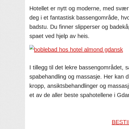
Hotellet er nytt og moderne, med svært 
deg i et fantastisk bassengområde, hv
badstu. Du finner slipperser og badekåp
spaet ved hjelp av heis.
I tillegg til det lekre bassengområdet, s
spabehandling og massasje. Her kan du få
kropp, ansiktsbehandlinger og massasje
et av de aller beste spahotellene i Gda
BESTI