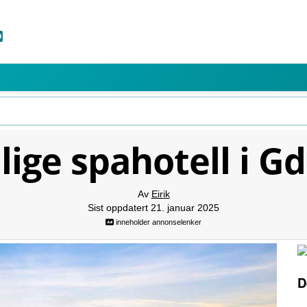
ilige spahotell i G
Av
Eirik
Sist oppdatert 21. januar 2025
inneholder annonselenker
D