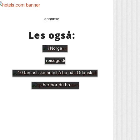
annonse
Les også:
Dette er 10
av de beste
spahotellene
i Norge
Gdansk
reiseguide
10 fantastiske hotell å bo på i Gdansk
Spahotell i København
- her bør du bo