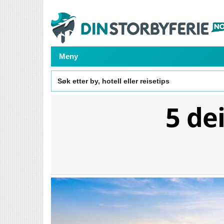
Meny
Search
for:
5 de