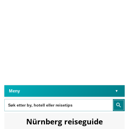
Meny
Search
Search Butt
for:
Nürnberg reiseguide