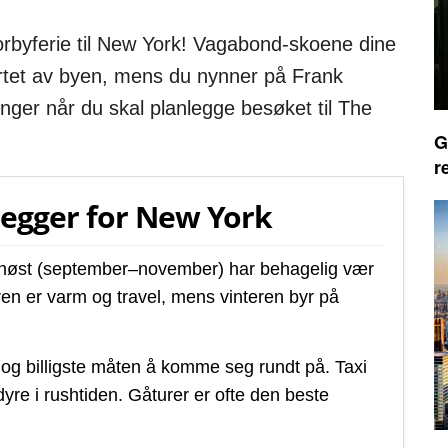
torbyferie til New York! Vagabond-skoene dine
ertet av byen, mens du nynner på Frank
enger når du skal planlegge besøket til The
G
r
legger for New York
og høst (september–november) har behagelig vær
en er varm og travel, mens vinteren byr på
og billigste måten å komme seg rundt på. Taxi
yre i rushtiden. Gåturer er ofte den beste