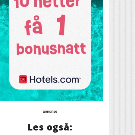
annonse
Les også:
5 spennende og