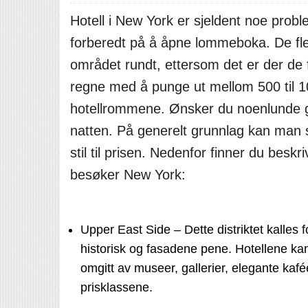
Hotell i New York er sjeldent noe pro
forberedt på å åpne lommeboka. De fle
området rundt, ettersom det er der de f
regne med å punge ut mellom 500 til 10
hotellrommene. Ønsker du noenlunde go
natten. På generelt grunnlag kan man si
stil til prisen. Nedenfor finner du bes
besøker New York:
Upper East Side – Dette distriktet kalles 
historisk og fasadene pene. Hotellene ka
omgitt av museer, gallerier, elegante kaf
prisklassene.