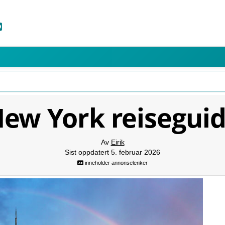
ew York reisegui
Av
Eirik
Sist oppdatert 5. februar 2026
inneholder annonselenker