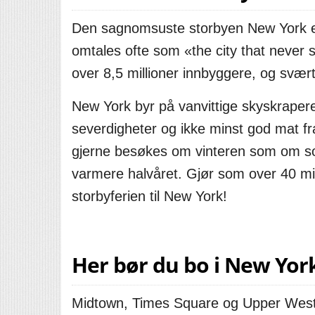
Den sagnomsuste storbyen New York er
omtales ofte som «the city that never sl
over 8,5 millioner innbyggere, og svært
New York byr på vanvittige skyskrapere
severdigheter og ikke minst god mat fra
gjerne besøkes om vinteren som om som
varmere halvåret. Gjør som over 40 mil
storbyferien til New York!
Her bør du bo i New Yor
Midtown, Times Square og Upper West 