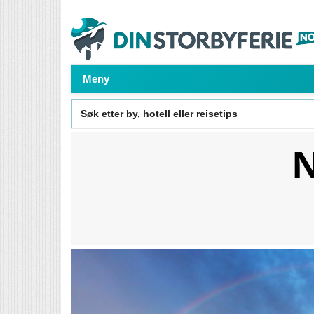
Meny
Search
for:
N