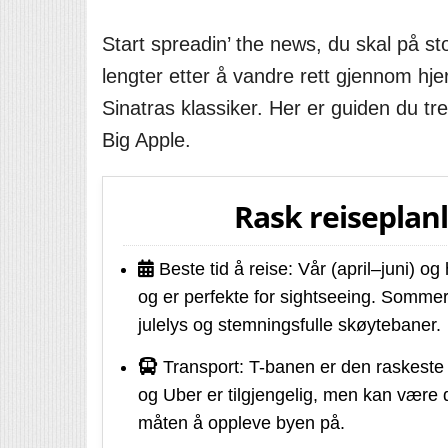
Start spreadin’ the news, du skal på s
lengter etter å vandre rett gjennom hj
Sinatras klassiker. Her er guiden du tr
Big Apple.
Rask reiseplan
Beste tid å reise: Vår (april–juni) 
og er perfekte for sightseeing. Sommer
julelys og stemningsfulle skøytebaner.
Transport: T-banen er den raskeste 
og Uber er tilgjengelig, men kan være d
måten å oppleve byen på.