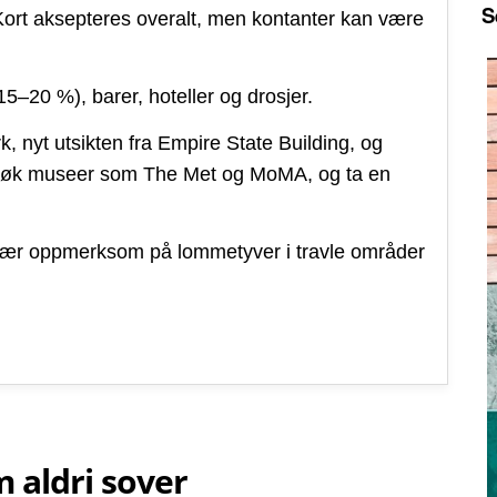
S
Kort aksepteres overalt, men kontanter kan være
5–20 %), barer, hoteller og drosjer.
, nyt utsikten fra Empire State Building, og
esøk museer som The Met og MoMA, og ta en
vær oppmerksom på lommetyver i travle områder
 aldri sover