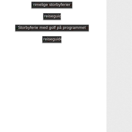
rimelige storbyferier
London
reiseguide
Storbyferie med golf på programmet
Gdansk
reiseguide