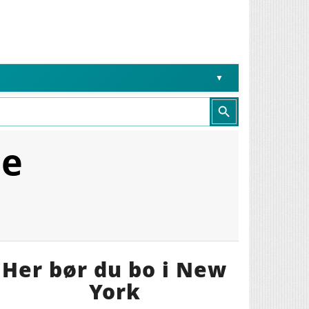
Search Button
de
Her bør du bo i New
York